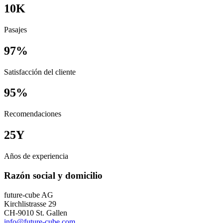
10
K
Pasajes
97
%
Satisfacción del cliente
95
%
Recomendaciones
25
Y
Años de experiencia
Razón social y domicilio
future-cube AG
Kirchlistrasse 29
CH-9010 St. Gallen
info@future-cube.com